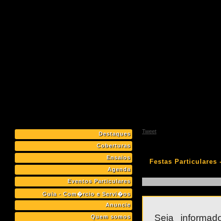
Tweet
Destaques
Coberturas
Ensaios
Festas Particulares 
Agenda
Eventos Particulares
Guia - Com�rcio e Servi�os
Anuncie
Seja informa
Quem somos